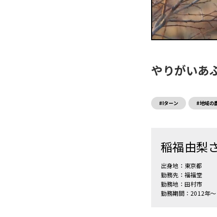
やりがいあ
#Iターン
#地域の
稲福由梨
出身地：東京都
勤務先：福福堂
勤務地：田村市
勤務期間：2012年～