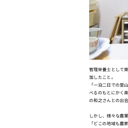
管理栄養士として東
加したこと。
「一泊二日での里
べるのもとにかく
の和之さんとの出
しかし、様々な農
「どこの地域も農