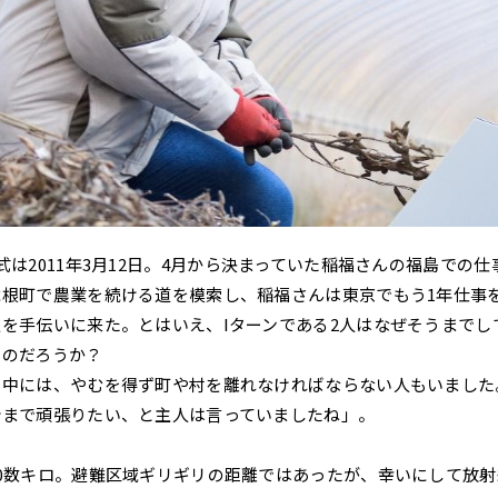
式は2011年3月12日。4月から決まっていた稲福さんの福島での
滝根町で農業を続ける道を模索し、稲福さんは東京でもう1年仕事
を手伝いに来た。とはいえ、Iターンである2人はなぜそうまでし
たのだろうか？
の中には、やむを得ず町や村を離れなければならない人もいました
分まで頑張りたい、と主人は言っていましたね」。
0数キロ。避難区域ギリギリの距離ではあったが、幸いにして放