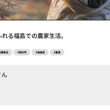
ふれる福島での農家生活。
農業再生
#田村市
#福福堂
#農業
さん