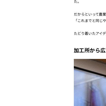
た。
だからといって農
「これまでと同じ
たどり着いたアイ
加工所から広