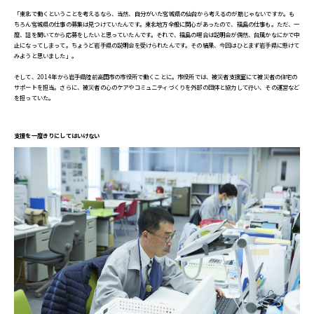
「東北で働くということを考えるなら、当然、自分がいた宮城県の仙台から考えるのが筋じゃないですか。も
ちろん宮城県の仕事の募集は見つけていたんです。東北地方全般に関心があったので、福島の仕事も。ただ、一
度、話を聞いてから応募をしたいと思っていたんです。それで、福島の場合は説明会が偶然、台風かなにかで中
止になってしまって。ちょうど岩手県の説明会を受けられたんです。その結果、今回はひとまず岩手県に懸けて
みようと思いました」。
そして、2014年から岩手県陸前高田市の市役所で働くことに。市役所では、被災者支援室にて被災者の住宅の
サポートを担当。さらに、被災者の心のケアやコミュニティづくりを外部の団体と協力して行い、その運営など
を担っていた。
支援を一度きりにしてはいけない