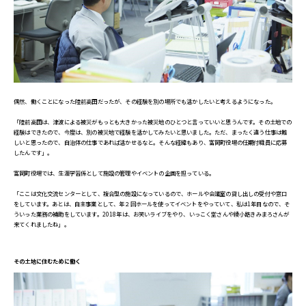
偶然、働くことになった陸前高田だったが、その経験を別の場所でも活かしたいと考えるようになった。
「陸前高田は、津波による被災がもっとも大きかった被災地のひとつと言っていいと思うんです。その土地での
経験はできたので、今度は、別の被災地で経験を活かしてみたいと思いました。ただ、まったく違う仕事は難
しいと思ったので、自治体の仕事であれば活かせるなと。そんな経緯もあり、富岡町役場の任期付職員に応募
したんです」。
富岡町役場では、生涯学習係として施設の管理やイベントの企画を担っている。
「ここは文化交流センターとして、複合型の施設になっているので、ホールや会議室の貸し出しの受付や窓口
をしています。あとは、自主事業として、年２回ホールを使ってイベントをやっていて、私は1年目なので、そ
ういった業務の補助をしています。2018年は、お笑いライブをやり、いっこく堂さんや綾小路きみまろさんが
来てくれましたね」。
その土地に住むために働く