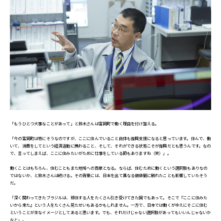
「もうひとつ大事なことがあって」と鈴木さんは富岡町で働く理由を付け加える。
「今の富岡町は特にそうなのですが、ここに住んでいること自体も復興支援になると思っています。住んで、働
いて、消費をしてという経済活動に携わること、そして、それができる状態こそが復興だとも思うんです。なの
で、言ってしまえば、ここに住みたいがために仕事をしている節もありますね（笑）」。
働くことはもちろん、住むこともまた地域への貢献となる。ならば、住むために働くという選択肢もありなの
ではないか、と鈴木さんは続ける。その背景には、日本を出て異なる価値観に触れたことも影響していたそう
だ。
「深く関わってきたブラジルは、移住する人をたくさん引き受けてきた国でもあって。そこで『ここに住みた
いから来た』という人をたくさん見たせいもあるかもしれません。一方で、日本では働くがゆえにそこに住む
ということが主なイメージとしてあると思います。でも、それだけじゃない選択肢があってもいいんじゃないか
なと」。