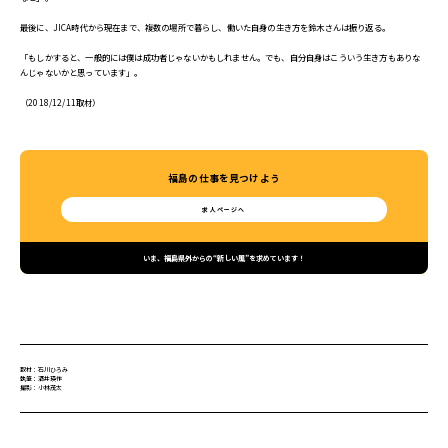
最後に、JICA時代から現在まで、複数の場所で暮らし、働いた自身の生き方を鈴木さんは振り返る。
「もしかすると、一般的には僕は成功者じゃないかもしれません。でも、自分自身はこういう生き方もありな
んじゃないかと思っています」。
（2018/12/11取材）
福島の仕事を見つけよう
求人ページへ
いま、福島県外からの“新しい風”を求めています！
取材：石川ひろみ
執筆：酒井瑛作
撮影：小林茂太