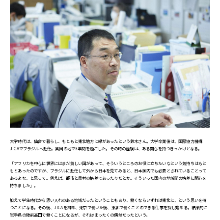
大学時代は、仙台で暮らし、もともと東北地方に縁があったという鈴木さん。大学卒業後は、国際協力機構
JICAでブラジルへ赴任。異国の地で3年間を過ごした。その時の経験は、ある関心を持つきっかけとなる。
「アフリカを中心に世界にはまだ貧しい国があって、そういうところのお役に立ちたいなという気持ちはもと
もとあったのですが、ブラジルに赴任して外から日本を見てみると、日本国内でも必要とされていることって
あるよな、と思って。例えば、都市と農村の格差であったりだとか。そういった国内の地域間の格差に関心を
持ちました」。
加えて学生時代から思い入れのある地域だったということもあり、働くならいずれは東北に、という思いを持
つことになる。その後、JICAを辞め、東京で働いた後、東北で働くことのできる仕事を探し始める。結果的に
岩手県の陸前高田で働くことになるが、それはまったくの偶然だったという。