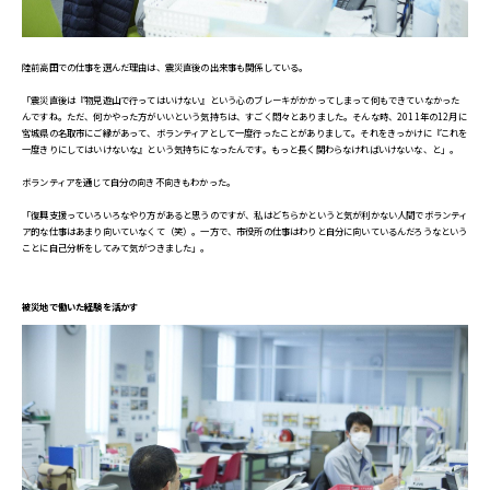
陸前高田での仕事を選んだ理由は、震災直後の出来事も関係している。
「震災直後は『物見遊山で行ってはいけない』という心のブレーキがかかってしまって何もできていなかった
んですね。ただ、何かやった方がいいという気持ちは、すごく悶々とありました。そんな時、2011年の12月に
宮城県の名取市にご縁があって、ボランティアとして一度行ったことがありまして。それをきっかけに『これを
一度きりにしてはいけないな』という気持ちになったんです。もっと長く関わらなければいけないな、と」。
ボランティアを通じて自分の向き不向きもわかった。
「復興支援っていろいろなやり方があると思うのですが、私はどちらかというと気が利かない人間でボランティ
ア的な仕事はあまり向いていなくて（笑）。一方で、市役所の仕事はわりと自分に向いているんだろうなという
ことに自己分析をしてみて気がつきました」。
被災地で働いた経験を活かす