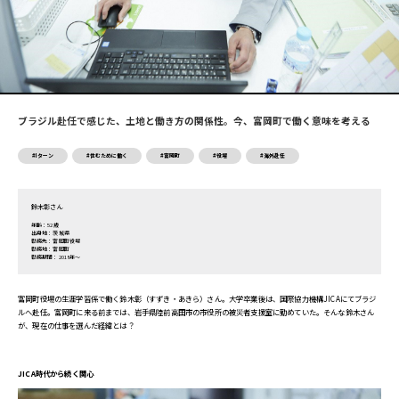
ブラジル赴任で感じた、土地と働き方の関係性。今、富岡町で働く意味を考える
#Iターン
#住むために働く
#富岡町
#役場
#海外赴任
鈴木彰さん
年齢：52歳
出身地：茨城県
勤務先：富岡町役場
勤務地：富岡町
勤務期間：2018年～
富岡町役場の生涯学習係で働く鈴木彰（すずき・あきら）さん。大学卒業後は、国際協力機構JICAにてブラジ
ルへ赴任。富岡町に来る前までは、岩手県陸前高田市の市役所の被災者支援室に勤めていた。そんな鈴木さん
が、現在の仕事を選んだ経緯とは？
JICA時代から続く関心