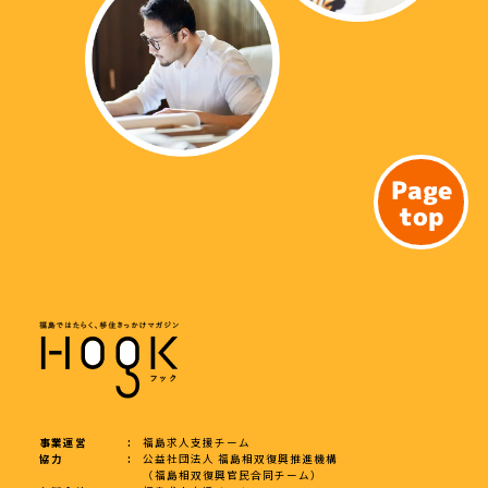
Page
top
事業運営
福島求人支援チーム
協力
公益社団法人 福島相双復興推進機構
（福島相双復興官民合同チーム）