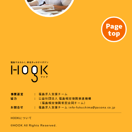
Page
top
事業運営
福島求人支援チーム
協力
公益社団法人 福島相双復興推進機構
（福島相双復興官民合同チーム）
お問合せ
福島求人支援チーム
info-fukushima@pasona.co.jp
HOOKについて
©︎HOOK All Rights Reserved.