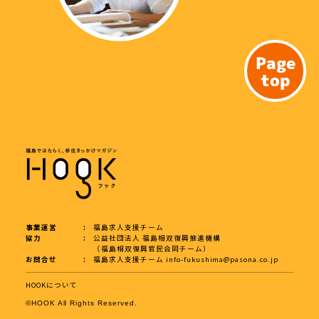
Page
top
事業運営
福島求人支援チーム
協力
公益社団法人 福島相双復興推進機構
（福島相双復興官民合同チーム）
お問合せ
福島求人支援チーム
info-fukushima@pasona.co.jp
HOOKについて
©︎HOOK All Rights Reserved.