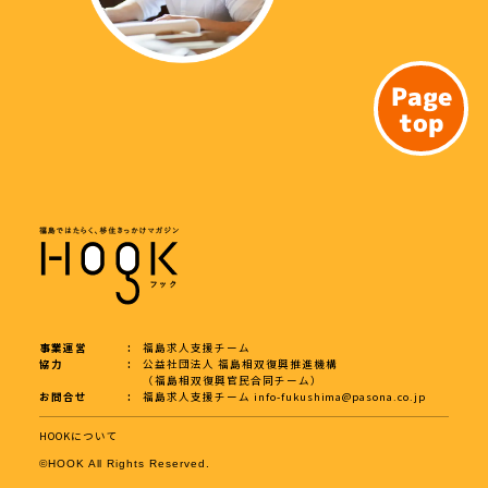
Page
top
事業運営
福島求人支援チーム
協力
公益社団法人 福島相双復興推進機構
（福島相双復興官民合同チーム）
お問合せ
福島求人支援チーム
info-fukushima@pasona.co.jp
HOOKについて
©︎HOOK All Rights Reserved.