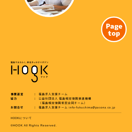
Page
top
事業運営
福島求人支援チーム
協力
公益社団法人 福島相双復興推進機構
（福島相双復興官民合同チーム）
お問合せ
福島求人支援チーム
info-fukushima@pasona.co.jp
HOOKについて
©︎HOOK All Rights Reserved.