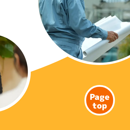
Page
top